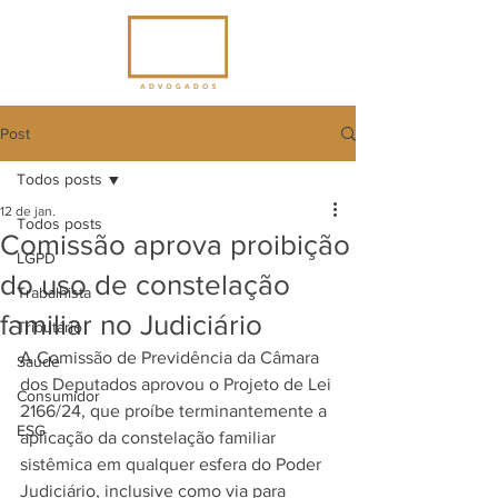
Post
Todos posts
12 de jan.
Todos posts
Comissão aprova proibição
LGPD
do uso de constelação
Trabalhista
familiar no Judiciário
Tributário
A Comissão de Previdência da Câmara 
Saúde
dos Deputados aprovou o Projeto de Lei 
Consumidor
2166/24, que proíbe terminantemente a 
ESG
aplicação da constelação familiar 
sistêmica em qualquer esfera do Poder 
Judiciário, inclusive como via para 