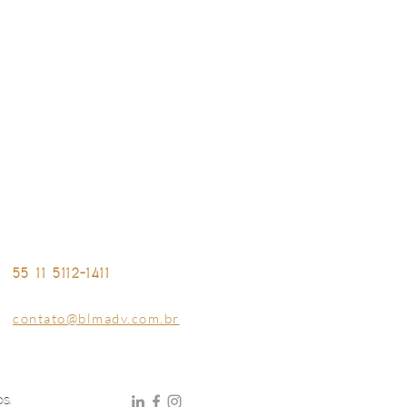
NTATO
Av. Ibirapuera, 2033 • Conjunto 04
Ibirapuera • São Paulo - SP - Brasil
55 11 5112-1411
contato@blmadv.com.br
OS.