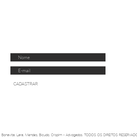
CO
RECEBA NOSSAS PUBLICAÇÕES
CADASTRAR
Bonavita, Lara, Mendes, Bicudo, Crispim - Advogados. TODOS OS DIREITOS RESERVAD