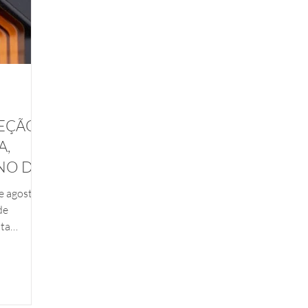
TEÇÃO
A,
NO DIA
e agosto
de
ata