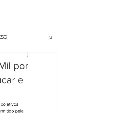
BLM INFORMA
ESG
Mil por
úcar e
coletivos 
rmitido pela 