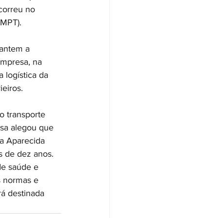
correu no 
(MPT).
antem a 
empresa, na 
 logística da 
eiros.
o transporte 
esa alegou que 
a Aparecida 
s de dez anos. 
de saúde e 
s normas e 
á destinada 