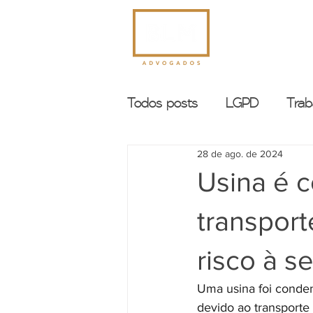
INÍCIO
Todos posts
LGPD
Trab
28 de ago. de 2024
Usina é 
transport
risco à s
Uma usina foi conden
devido ao transporte