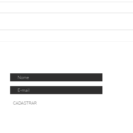
Trabalho no comércio durante
Novo
os feriados: o que as
Feder
empresas precisam
para
acompanhar?
Tribu
CO
RECEBA NOSSAS PUBLICAÇÕES
CADASTRAR