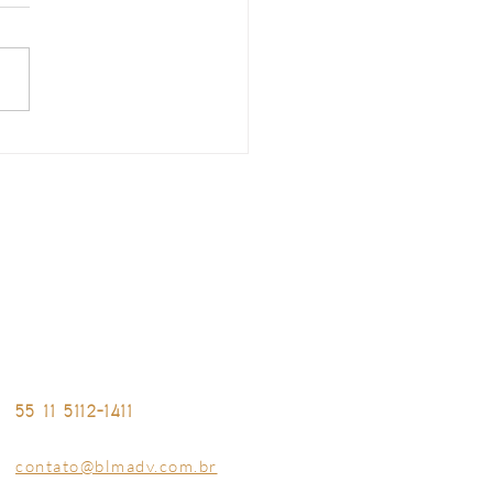
 chatbot da Receita
al utiliza IA generativa
 orientar sobre a Reforma
tária
NTATO
Av. Ibirapuera, 2033 • Conjunto 04
Ibirapuera • São Paulo - SP - Brasil
55 11 5112-1411
contato@blmadv.com.br