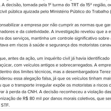
o. A decisão, tomada pela 1ª turma do TRT da 15ª região, o
vil pública ajuizada pelo Ministério Público do Trabalho 
nsabilizar a empresa por não cumprir as normas que gar
hadores e da coletividade. A investigação revelou que a 
 dos serviços, mantinha um controle significativo sobre a
ltava em riscos à saúde e segurança dos motoristas canavi
e, antes da ação, um inquérito civil já havia identificado 
-açúcar, com veículos antigos e sobrecarregados. A empr
dentro dos limites técnicos, mas a desembargadora Terez
derou essa alegação falsa, já que os veículos tinham mai
 que o transporte irregular expõe os motoristas a riscos 
var à perda da CNH. A decisão reconheceu a violação da
ização de R$ 80 mil por danos morais coletivos, que ser
 STF.