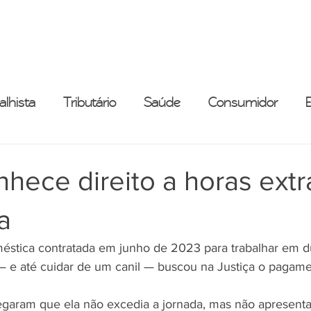
ESCRITÓRIO
ADVOGADOS
ÁREAS DE PRÁTICA
alhista
Tributário
Saúde
Consumidor
hece direito a horas extr
a
tica contratada em junho de 2023 para trabalhar em d
— e até cuidar de um canil — buscou na Justiça o pagame
aram que ela não excedia a jornada, mas não apresentar