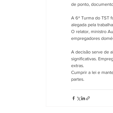
de ponto, documento
A 6ª Turma do TST fo
alegada pela trabalha
O relator, ministro A
empregadores domés
A decisão serve de al
significativas. Empr
extras.
Cumprir a lei e mante
partes.