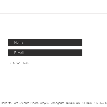
Trabalho no comércio durante
Novo
os feriados: o que as
Feder
empresas precisam
para
acompanhar?
Tribu
CO
RECEBA NOSSAS PUBLICAÇÕES
CADASTRAR
Bonavita, Lara, Mendes, Bicudo, Crispim - Advogados. TODOS OS DIREITOS RESERVAD