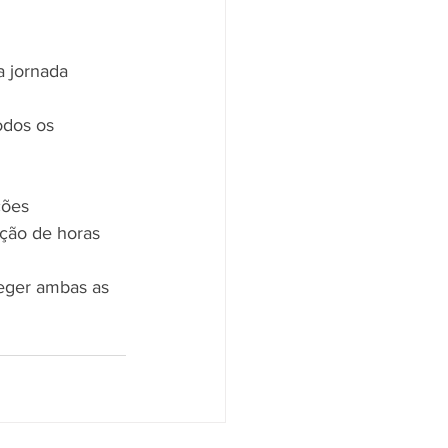
a jornada 
odos os 
ções 
ção de horas 
teger ambas as 