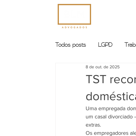
INÍCIO
Todos posts
LGPD
Trab
8 de out. de 2025
TST recon
doméstic
Uma empregada domés
um casal divorciado 
extras.
Os empregadores aleg