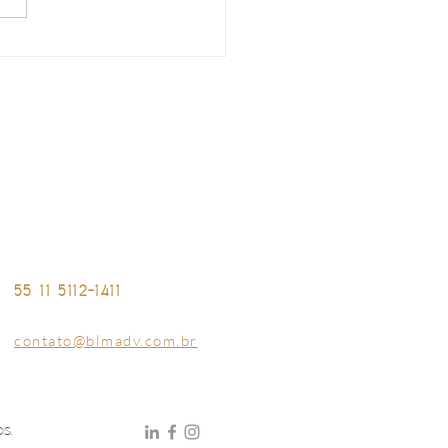
 chatbot da Receita
al utiliza IA generativa
 orientar sobre a Reforma
tária
NTATO
Av. Ibirapuera, 2033 • Conjunto 04
Ibirapuera • São Paulo - SP - Brasil
55 11 5112-1411
contato@blmadv.com.br
OS.