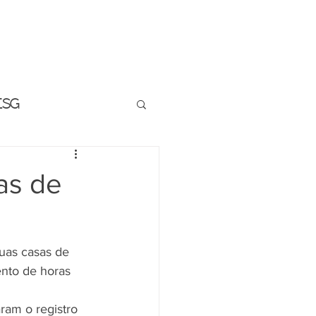
BLM INFORMA
ESG
as de
uas casas de 
nto de horas 
am o registro 