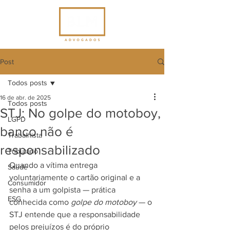
Post
Todos posts
16 de abr. de 2025
Todos posts
STJ: No golpe do motoboy,
LGPD
banco não é
Trabalhista
responsabilizado
Tributário
Quando a vítima entrega 
Saúde
voluntariamente o cartão original e a 
Consumidor
senha a um golpista — prática 
ESG
conhecida como 
golpe do motoboy
 — o 
STJ entende que a responsabilidade 
pelos prejuízos é do próprio 