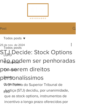
Post
Todos posts
25 de nov. de 2024
Todos posts
STJ Decide: Stock Options
LGPD
não podem ser penhoradas
Trabalhista
por serem direitos
Tributário
personalíssimos
Saúde
Consumidor
A 3ª Turma do Superior Tribunal de 
Justiça (STJ) decidiu, por unanimidade, 
ESG
que as stock options, instrumentos de 
incentivo a longo prazo oferecidos por 