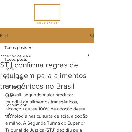
Post
Todos posts
27 de nov. de 2024
Todos posts
STJ confirma regras de
LGPD
rotulagem para alimentos
Trabalhista
transgênicos no Brasil
Tributário
O Brasil, segundo maior produtor 
Saúde
mundial de alimentos transgênicos, 
Consumidor
alcançou quase 100% de adoção dessa 
ESG
tecnologia nas culturas de soja, algodão 
e milho. A Segunda Turma do Superior 
Tribunal de Justiça (STJ) decidiu pela 