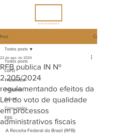
Post
Todos posts
22 de ago. de 2024
Todos posts
RFB publica IN Nº
LGPD
2.205/2024
Trabalhista
regulamentando efeitos da
Tributário
Lei do voto de qualidade
Saúde
Consumidor
em processos
ESG
administrativos fiscais
A Receita Federal do Brasil (RFB) 