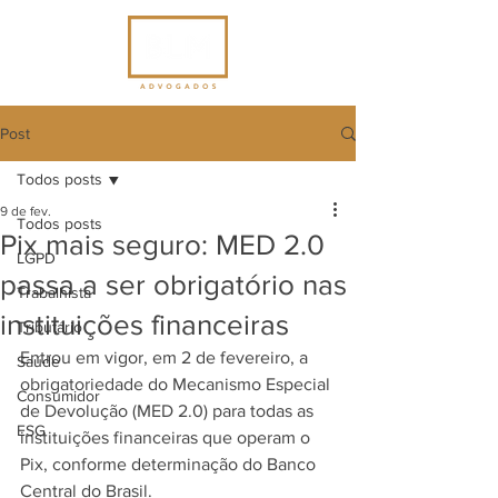
Post
Todos posts
9 de fev.
Todos posts
Pix mais seguro: MED 2.0
LGPD
passa a ser obrigatório nas
Trabalhista
instituições financeiras
Tributário
Entrou em vigor, em 2 de fevereiro, a 
Saúde
obrigatoriedade do Mecanismo Especial 
Consumidor
de Devolução (MED 2.0) para todas as 
ESG
instituições financeiras que operam o 
Pix, conforme determinação do Banco 
Central do Brasil.