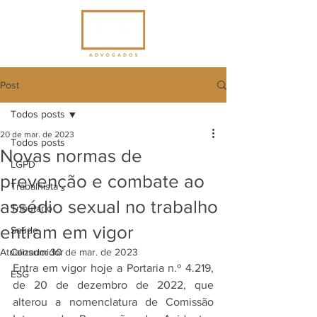
Post
Todos posts
20 de mar. de 2023
Todos posts
Novas normas de
LGPD
prevenção e combate ao
Trabalhista
assédio sexual no trabalho
Tributário
entram em vigor
Saúde
Atualizado:
Consumidor
30 de mar. de 2023
Entra em vigor hoje a Portaria n.º 4.219, 
ESG
de 20 de dezembro de 2022, que 
alterou a nomenclatura de Comissão 