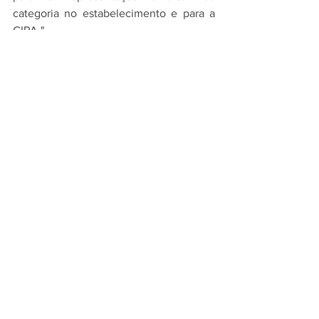
categoria no estabelecimento e para a 
CIPA."
São mudanças importantes que as 
empresas devem olhar com cuidado e 
atenção. Haverá uma larga escala de 
fiscalizações para tratar deste tema em 
2023.
Para esclarecimento de dúvidas acerca 
das mudanças, nosso time de 
advogados está à disposição. 
Ver tudo
Posts recentes