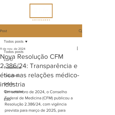
Post
Todos posts
11 de nov. de 2024
Todos posts
Nova Resolução CFM
LGPD
2.386/24: Transparência e
Trabalhista
ética nas relações médico-
Tributário
indústria
Saúde
Consumidor
Em setembro de 2024, o Conselho 
Federal de Medicina (CFM) publicou a 
ESG
Resolução 2.386/24, com vigência 
prevista para março de 2025, para 