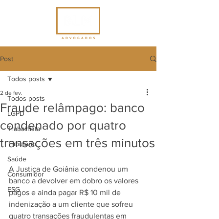
Post
Todos posts
2 de fev.
Todos posts
Fraude relâmpago: banco
LGPD
condenado por quatro
Trabalhista
transações em três minutos
Tributário
Saúde
A Justiça de Goiânia condenou um 
Consumidor
banco a devolver em dobro os valores 
ESG
pagos e ainda pagar R$ 10 mil de 
indenização a um cliente que sofreu 
quatro transações fraudulentas em 