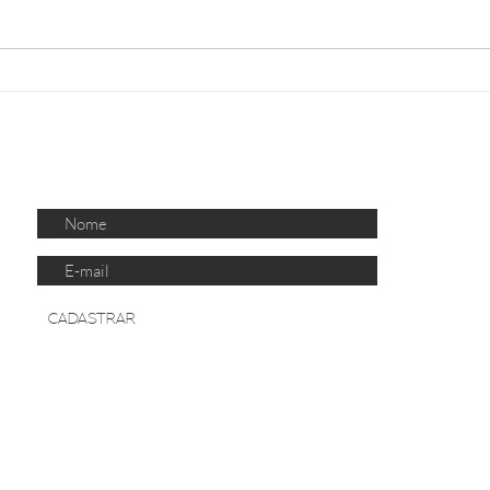
Novo chatbot da Receita
Pix 
Federal utiliza IA generativa
passa
para orientar sobre a Reforma
insti
Tributária
CO
RECEBA NOSSAS PUBLICAÇÕES
CADASTRAR