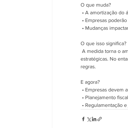
O que muda?
 • A amortização do 
 • Empresas poderão 
 • Mudanças impacta
O que isso significa?
 A medida torna o ambiente de negócios mais previsível e pode impulsionar operações 
estratégicas. No enta
regras.
E agora?
 • Empresas devem av
 • Planejamento fisc
 • Regulamentação e