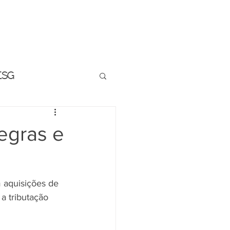
BLM INFORMA
ESG
regras e
 aquisições de 
a tributação 