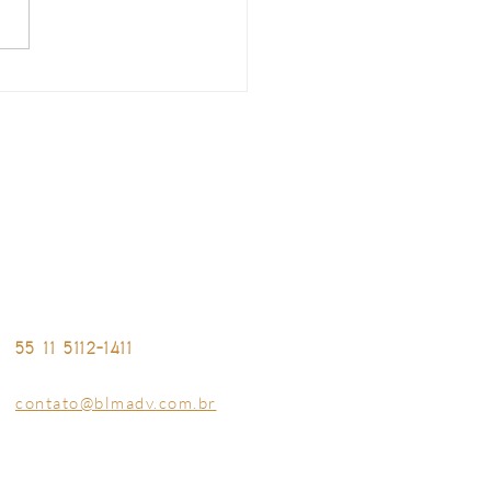
mais seguro: MED 2.0
 a ser obrigatório nas
tuições financeiras
NTATO
Av. Ibirapuera, 2033 • Conjunto 04
Ibirapuera • São Paulo - SP - Brasil
55 11 5112-1411
contato@blmadv.com.br