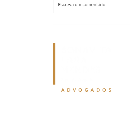
Escreva um comentário
Trabalho no comércio durante
os feriados: o que as
empresas precisam
acompanhar?