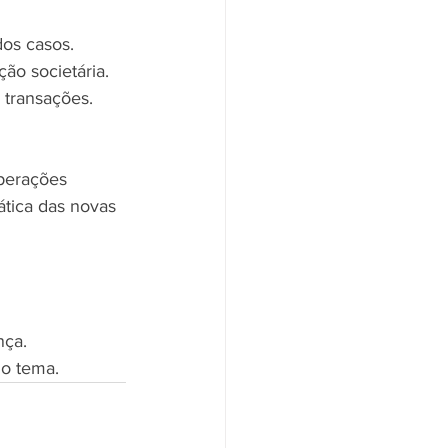
dos casos.
ão societária.
 transações.
ática das novas 
nça.
 o tema.