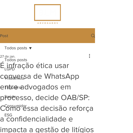
Post
Todos posts
27 de jan.
Todos posts
É infração ética usar
LGPD
conversa de WhatsApp
Trabalhista
entre advogados em
Tributário
processo, decide OAB/SP:
Saúde
Consumidor
Como essa decisão reforça
ESG
a confidencialidade e
impacta a gestão de litígios